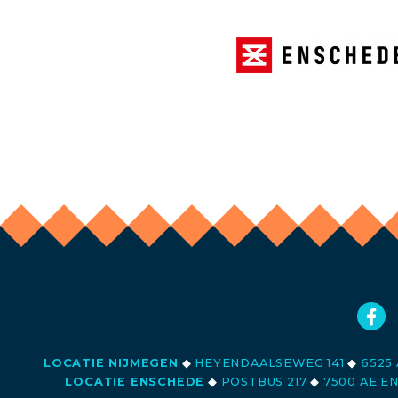
LOCATIE NIJMEGEN
◆
HEYENDAALSEWEG 141
◆
6525 
LOCATIE ENSCHEDE
◆
POSTBUS 217
◆
7500 AE E