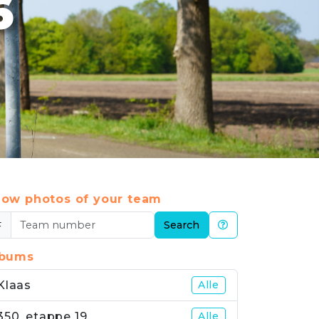
6
ow photos of your team
#
Search
lbums
Klaas
Alle
350_etappe 19
Alle