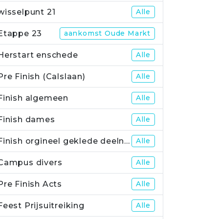
wisselpunt 21
Alle
Etappe 23
aankomst Oude Markt
Herstart enschede
Alle
Pre Finish (Calslaan)
Alle
Finish algemeen
Alle
Finish dames
Alle
Finish orgineel geklede deelnemers
Alle
Campus divers
Alle
Pre Finish Acts
Alle
Feest Prijsuitreiking
Alle