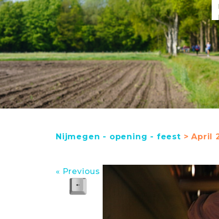
Nijmegen - opening - feest
> April 
« Previous