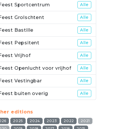
Feest Sportcentrum
Alle
Feest Grolschtent
Alle
Feest Bastille
Alle
Feest Pepsitent
Alle
Feest Vrijhof
Alle
Feest Openlucht voor vrijhof
Alle
Feest Vestingbar
Alle
Feest buiten overig
Alle
her editions
026
2025
2024
2023
2022
2021
020
2019
2018
2017
2016
2015