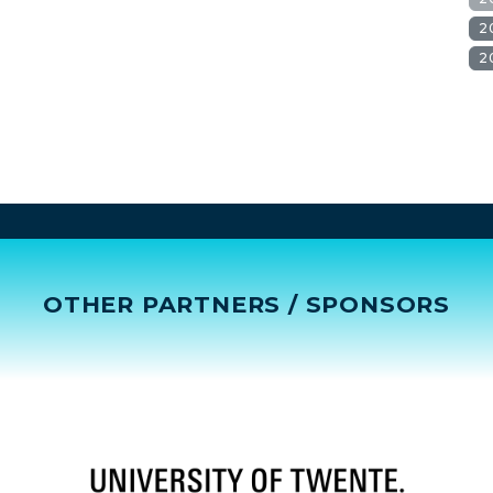
2
2
OTHER PARTNERS / SPONSORS