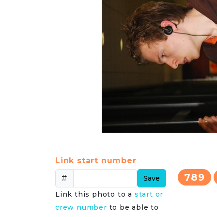
Link start number
789
#
Save
Link this photo to a
start or
crew number
to be able to