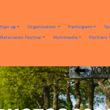
Sign up
Organisation
Participant
Te
Batavieren Festival
Multimedia
Partners