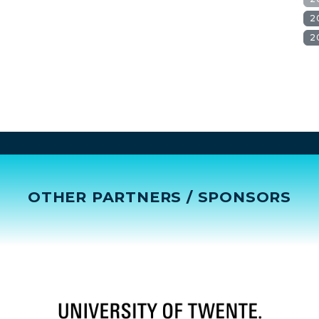
2
2
OTHER PARTNERS / SPONSORS