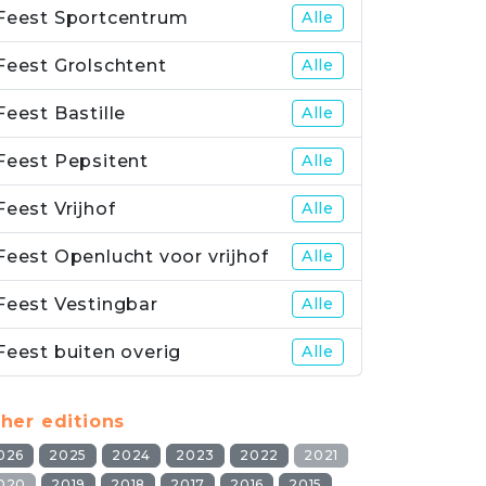
Feest Sportcentrum
Alle
Feest Grolschtent
Alle
Feest Bastille
Alle
Feest Pepsitent
Alle
Feest Vrijhof
Alle
Feest Openlucht voor vrijhof
Alle
Feest Vestingbar
Alle
Feest buiten overig
Alle
her editions
026
2025
2024
2023
2022
2021
020
2019
2018
2017
2016
2015