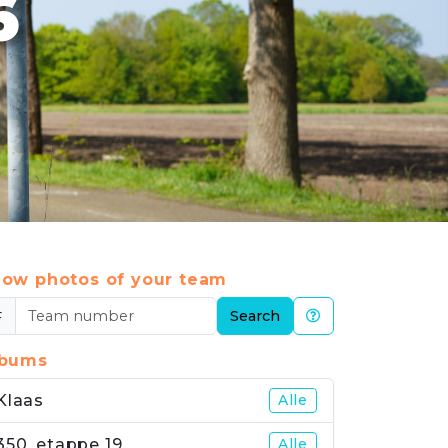
6
ow photos of your team
#
Search
lbums
Klaas
Alle
350_etappe 19
Alle