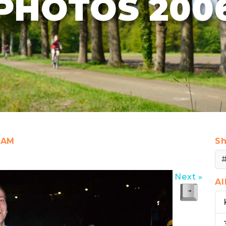
PHOTOS 200
0 AM
Sh
Next »
A