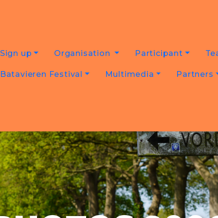
Sign up
Organisation
Participant
Te
Batavieren Festival
Multimedia
Partners