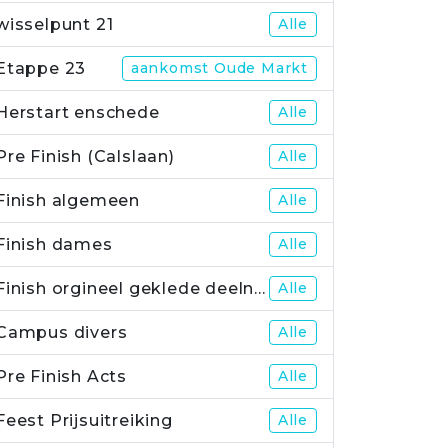
wisselpunt 21
Alle
Etappe 23
aankomst Oude Markt
Herstart enschede
Alle
Pre Finish (Calslaan)
Alle
Finish algemeen
Alle
Finish dames
Alle
Finish orgineel geklede deelnemers
Alle
Campus divers
Alle
Pre Finish Acts
Alle
Feest Prijsuitreiking
Alle