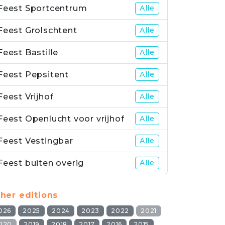
Feest Sportcentrum
Alle
Feest Grolschtent
Alle
Feest Bastille
Alle
Feest Pepsitent
Alle
Feest Vrijhof
Alle
Feest Openlucht voor vrijhof
Alle
Feest Vestingbar
Alle
Feest buiten overig
Alle
her editions
026
2025
2024
2023
2022
2021
020
2019
2018
2017
2016
2015