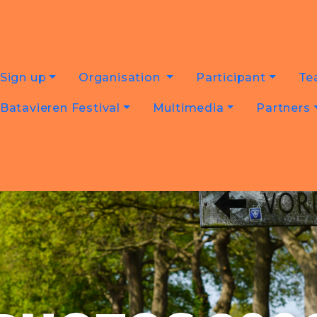
Sign up
Organisation
Participant
Te
Batavieren Festival
Multimedia
Partners