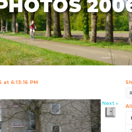
PHOTOS 200
6 at 6:13:16 PM
Sh
Next »
A