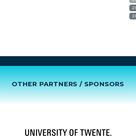
2
2
OTHER PARTNERS / SPONSORS