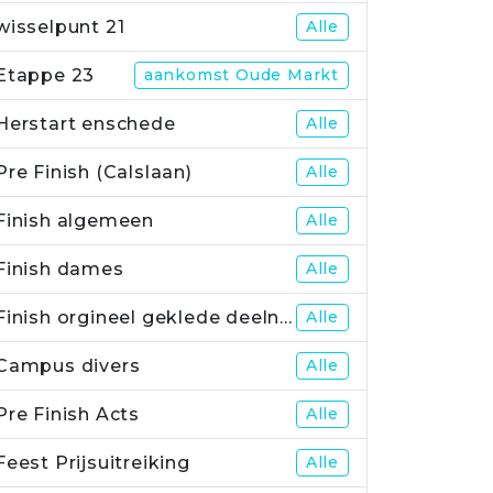
wisselpunt 21
Alle
Etappe 23
aankomst Oude Markt
Herstart enschede
Alle
Pre Finish (Calslaan)
Alle
Finish algemeen
Alle
Finish dames
Alle
Finish orgineel geklede deelnemers
Alle
Campus divers
Alle
Pre Finish Acts
Alle
Feest Prijsuitreiking
Alle