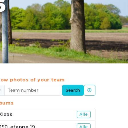
6
ow photos of your team
#
Search
lbums
Klaas
Alle
350_etappe 19
Alle