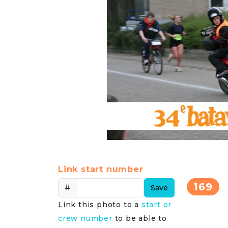
Link start number
169
#
Save
Link this photo to a
start or
crew number
to be able to