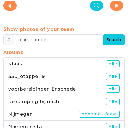
Show photos of your team
#
Search
Albums
Klaas
Alle
350_etappe 19
Alle
voorbereidingen Enschede
Alle
de camping bij nacht
Alle
Nijmegen
opening - feest
Nijmegen start 1
Alle