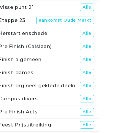
wisselpunt 21
Alle
Etappe 23
aankomst Oude Markt
Herstart enschede
Alle
Pre Finish (Calslaan)
Alle
Finish algemeen
Alle
Finish dames
Alle
Finish orgineel geklede deelnemers
Alle
Campus divers
Alle
Pre Finish Acts
Alle
Feest Prijsuitreiking
Alle