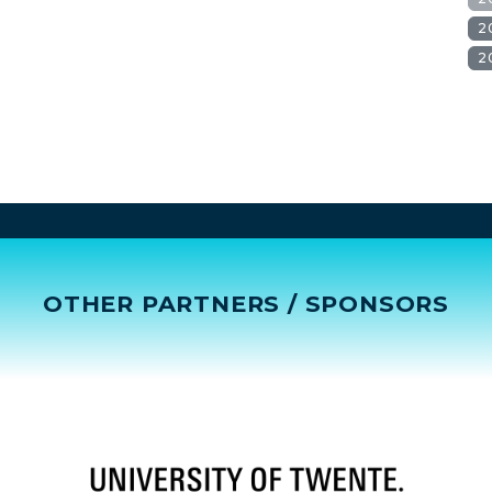
2
2
OTHER PARTNERS / SPONSORS