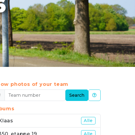
6
ow photos of your team
#
Search
lbums
Klaas
Alle
350_etappe 19
Alle