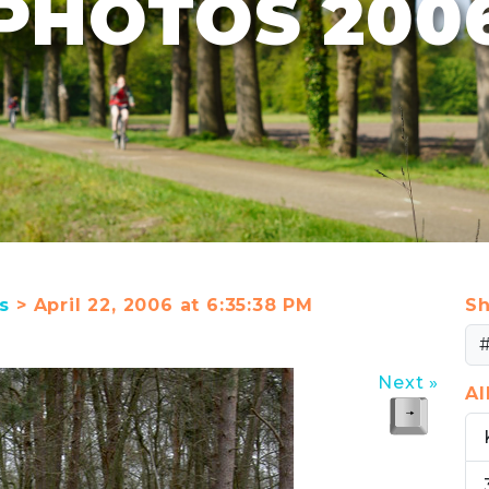
PHOTOS 200
s
> April 22, 2006 at 6:35:38 PM
Sh
Next »
A