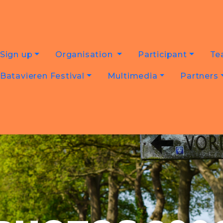
Sign up
Organisation
Participant
Te
Batavieren Festival
Multimedia
Partners