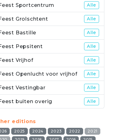
Feest Sportcentrum
Alle
Feest Grolschtent
Alle
Feest Bastille
Alle
Feest Pepsitent
Alle
Feest Vrijhof
Alle
Feest Openlucht voor vrijhof
Alle
Feest Vestingbar
Alle
Feest buiten overig
Alle
her editions
026
2025
2024
2023
2022
2021
020
2019
2018
2017
2016
2015