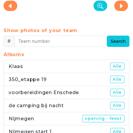
Show photos of your team
#
Search
Albums
Klaas
Alle
350_etappe 19
Alle
voorbereidingen Enschede
Alle
de camping bij nacht
Alle
Nijmegen
opening - feest
Nijmegen start 1
Alle