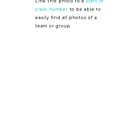
Link this photo to a
start or
crew number
to be able to
easily find all photos of a
team or group.