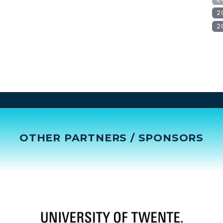
2
2
OTHER PARTNERS / SPONSORS