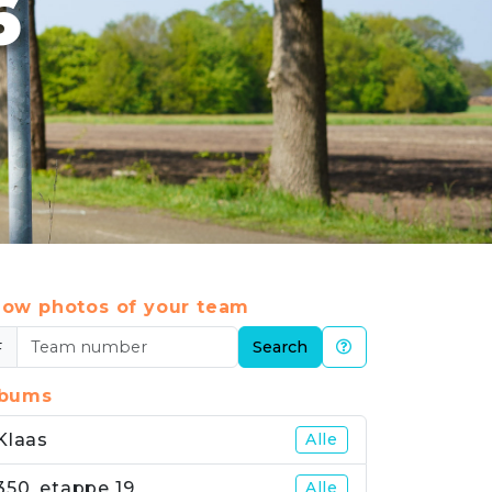
6
ow photos of your team
#
Search
lbums
Klaas
Alle
350_etappe 19
Alle