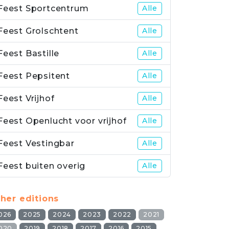
Feest Sportcentrum
Alle
Feest Grolschtent
Alle
Feest Bastille
Alle
Feest Pepsitent
Alle
Feest Vrijhof
Alle
Feest Openlucht voor vrijhof
Alle
Feest Vestingbar
Alle
Feest buiten overig
Alle
her editions
026
2025
2024
2023
2022
2021
020
2019
2018
2017
2016
2015