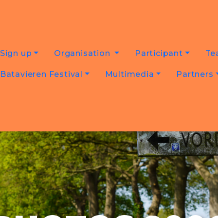
Sign up
Organisation
Participant
Te
Batavieren Festival
Multimedia
Partners