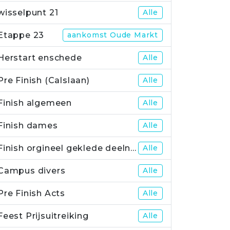
wisselpunt 21
Alle
Etappe 23
aankomst Oude Markt
Herstart enschede
Alle
Pre Finish (Calslaan)
Alle
Finish algemeen
Alle
Finish dames
Alle
Finish orgineel geklede deelnemers
Alle
Campus divers
Alle
Pre Finish Acts
Alle
Feest Prijsuitreiking
Alle