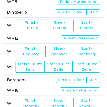
WP8
Finish-Marmelhorst
Dinxperlo
Finish
Sfeer
Start
Finish-
Sfeer-
Start-
WP11
Lintelo
Lintelo
Lintelo
WP12
Finish-Varsseveld
Finish-
Sfeer-
Start-
WP13
Heelweg
Heelweg
Heelweg
Finish-Huize
Sfeer-Huize
Start-Huize
WP15
Zelle
Zelle
Zelle
Barchem
Finish
Sfeer
Start
WP18
Finish-Nettelhorst
Finish-
Sfeer-
Start-
WP19
Noordijk
Noordijk
Noordijk