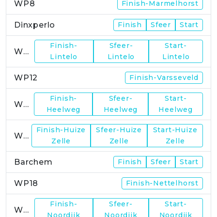
WP8
Finish-Marmelhorst
Dinxperlo
Finish
Sfeer
Start
Finish-
Sfeer-
Start-
WP11
Lintelo
Lintelo
Lintelo
WP12
Finish-Varsseveld
Finish-
Sfeer-
Start-
WP13
Heelweg
Heelweg
Heelweg
Finish-Huize
Sfeer-Huize
Start-Huize
WP15
Zelle
Zelle
Zelle
Barchem
Finish
Sfeer
Start
WP18
Finish-Nettelhorst
Finish-
Sfeer-
Start-
WP19
Noordijk
Noordijk
Noordijk