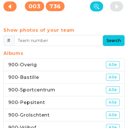
003
736
Show photos of your team
#
Search
Albums
900-Overig
Alle
900-Bastille
Alle
900-Sportcentrum
Alle
900-Pepsitent
Alle
900-Grolschtent
Alle
900-Vrijhof
Alle