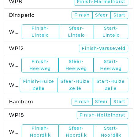
WP8
Finish-Marmelhorst
Dinxperlo
Finish
Sfeer
Start
Finish-
Sfeer-
Start-
WP11
Lintelo
Lintelo
Lintelo
WP12
Finish-Varsseveld
Finish-
Sfeer-
Start-
WP13
Heelweg
Heelweg
Heelweg
Finish-Huize
Sfeer-Huize
Start-Huize
WP15
Zelle
Zelle
Zelle
Barchem
Finish
Sfeer
Start
WP18
Finish-Nettelhorst
Finish-
Sfeer-
Start-
WP19
Noordijk
Noordijk
Noordijk