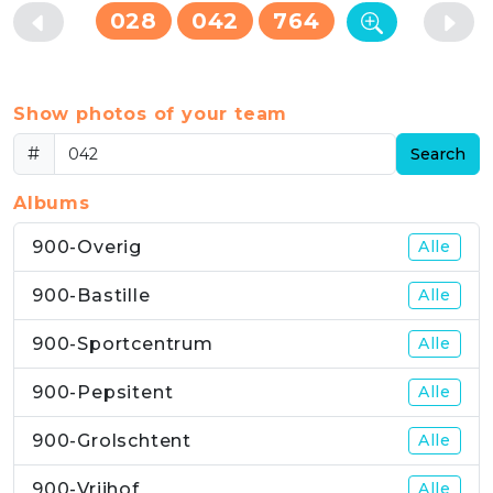
028
042
764
Show photos of your team
#
Search
Albums
900-Overig
Alle
900-Bastille
Alle
900-Sportcentrum
Alle
900-Pepsitent
Alle
900-Grolschtent
Alle
900-Vrijhof
Alle