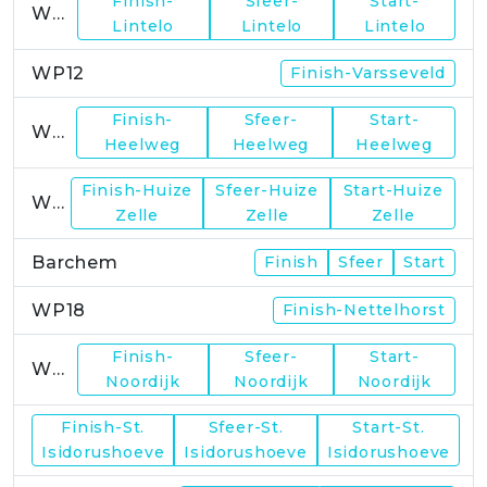
Finish-
Sfeer-
Start-
WP11
Lintelo
Lintelo
Lintelo
WP12
Finish-Varsseveld
Finish-
Sfeer-
Start-
WP13
Heelweg
Heelweg
Heelweg
Finish-Huize
Sfeer-Huize
Start-Huize
WP15
Zelle
Zelle
Zelle
Barchem
Finish
Sfeer
Start
WP18
Finish-Nettelhorst
Finish-
Sfeer-
Start-
WP19
Noordijk
Noordijk
Noordijk
Finish-St.
Sfeer-St.
Start-St.
WP21
Isidorushoeve
Isidorushoeve
Isidorushoeve