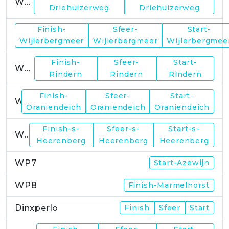
WP1
Driehuizerweg
Driehuizerweg
Finish-
Sfeer-
Start-
WP2
Wijlerbergmeer
Wijlerbergmeer
Wijlerbergmee
Finish-
Sfeer-
Start-
WP4
Rindern
Rindern
Rindern
Finish-
Sfeer-
Start-
WP5
Oraniendeich
Oraniendeich
Oraniendeich
Finish-s-
Sfeer-s-
Start-s-
WP6
Heerenberg
Heerenberg
Heerenberg
WP7
Start-Azewijn
WP8
Finish-Marmelhorst
Dinxperlo
Finish
Sfeer
Start