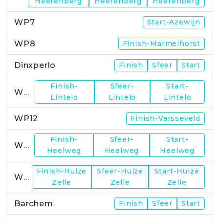
Heerenberg
Heerenberg
Heerenberg
WP7
Start-Azewijn
WP8
Finish-Marmelhorst
Dinxperlo
Finish
Sfeer
Start
Finish-
Sfeer-
Start-
WP11
Lintelo
Lintelo
Lintelo
WP12
Finish-Varsseveld
Finish-
Sfeer-
Start-
WP13
Heelweg
Heelweg
Heelweg
Finish-Huize
Sfeer-Huize
Start-Huize
WP15
Zelle
Zelle
Zelle
Barchem
Finish
Sfeer
Start