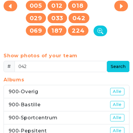
005
012
018
029
033
042
069
187
224
Show photos of your team
#
Search
Albums
900-Overig
Alle
900-Bastille
Alle
900-Sportcentrum
Alle
900-Pepsitent
Alle