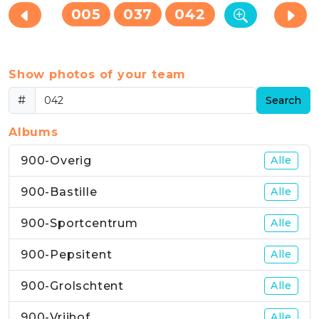
005
037
042
Show photos of your team
#
Search
Albums
900-Overig
Alle
900-Bastille
Alle
900-Sportcentrum
Alle
900-Pepsitent
Alle
900-Grolschtent
Alle
900-Vrijhof
Alle