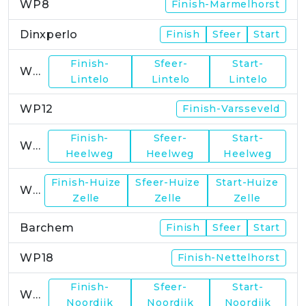
WP8
Finish-Marmelhorst
Dinxperlo
Finish
Sfeer
Start
Finish-
Sfeer-
Start-
WP11
Lintelo
Lintelo
Lintelo
WP12
Finish-Varsseveld
Finish-
Sfeer-
Start-
WP13
Heelweg
Heelweg
Heelweg
Finish-Huize
Sfeer-Huize
Start-Huize
WP15
Zelle
Zelle
Zelle
Barchem
Finish
Sfeer
Start
WP18
Finish-Nettelhorst
Finish-
Sfeer-
Start-
WP19
Noordijk
Noordijk
Noordijk