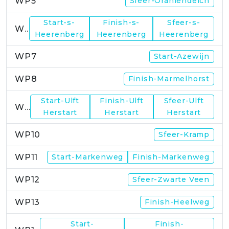
WP5
Sfeer-Oraniendeich
Start-s-
Finish-s-
Sfeer-s-
WP6
Heerenberg
Heerenberg
Heerenberg
WP7
Start-Azewijn
WP8
Finish-Marmelhorst
Start-Ulft
Finish-Ulft
Sfeer-Ulft
WP9
Herstart
Herstart
Herstart
WP10
Sfeer-Kramp
WP11
Start-Markenweg
Finish-Markenweg
WP12
Sfeer-Zwarte Veen
WP13
Finish-Heelweg
Start-
Finish-