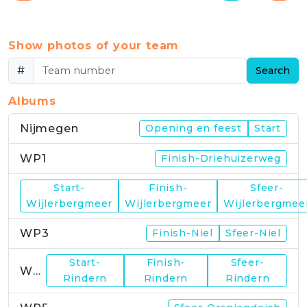
Show photos of your team
#
Search
Albums
Nijmegen
Opening en feest
Start
WP1
Finish-Driehuizerweg
Start-
Finish-
Sfeer-
WP2
Wijlerbergmeer
Wijlerbergmeer
Wijlerbergmee
WP3
Finish-Niel
Sfeer-Niel
Start-
Finish-
Sfeer-
WP4
Rindern
Rindern
Rindern