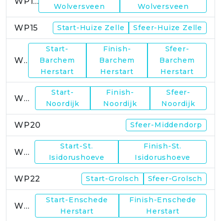
WP14
Wolversveen
Wolversveen
WP15
Start-Huize Zelle
Sfeer-Huize Zelle
Start-
Finish-
Sfeer-
WP17
Barchem
Barchem
Barchem
Herstart
Herstart
Herstart
Start-
Finish-
Sfeer-
WP19
Noordijk
Noordijk
Noordijk
WP20
Sfeer-Middendorp
Start-St.
Finish-St.
WP21
Isidorushoeve
Isidorushoeve
WP22
Start-Grolsch
Sfeer-Grolsch
Start-Enschede
Finish-Enschede
WP23
Herstart
Herstart