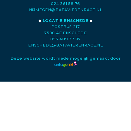
024 361 58 76
NIJMEGEN@BATAVIERENRACE.NL
◆
LOCATIE ENSCHEDE
◆
POSTBUS 217
7500 AE ENSCHEDE
053 489 37 87
ENSCHEDE@BATAVIERENRACE.NL
Deze website wordt mede mogelijk gemaakt door