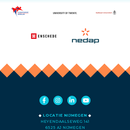
◆
LOCATIE NIJMEGEN
◆
HEYENDAALSEWEG 141
6525 AJ NIJMEGEN