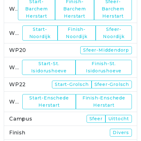
Start-
Finish-
Sfeer-
WP17
Barchem
Barchem
Barchem
Herstart
Herstart
Herstart
Start-
Finish-
Sfeer-
WP19
Noordijk
Noordijk
Noordijk
WP20
Sfeer-Middendorp
Start-St.
Finish-St.
WP21
Isidorushoeve
Isidorushoeve
WP22
Start-Grolsch
Sfeer-Grolsch
Start-Enschede
Finish-Enschede
WP23
Herstart
Herstart
Campus
Sfeer
Uittocht
Finish
Divers