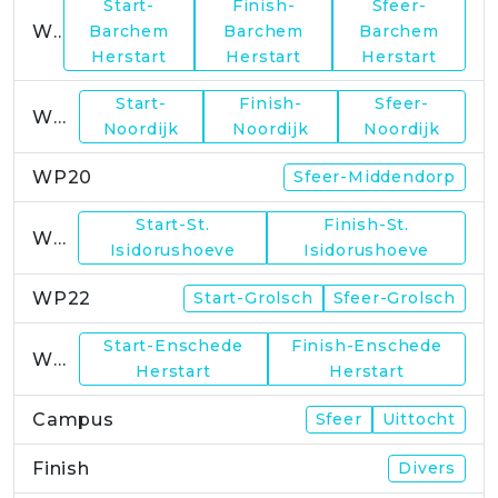
Start-
Finish-
Sfeer-
WP17
Barchem
Barchem
Barchem
Herstart
Herstart
Herstart
Start-
Finish-
Sfeer-
WP19
Noordijk
Noordijk
Noordijk
WP20
Sfeer-Middendorp
Start-St.
Finish-St.
WP21
Isidorushoeve
Isidorushoeve
WP22
Start-Grolsch
Sfeer-Grolsch
Start-Enschede
Finish-Enschede
WP23
Herstart
Herstart
Campus
Sfeer
Uittocht
Finish
Divers