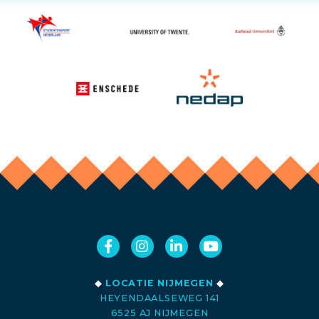
◆
LOCATIE NIJMEGEN
◆
HEYENDAALSEWEG 141
6525 AJ NIJMEGEN