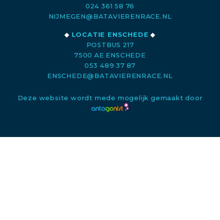
024 361 58 76
NIJMEGEN@BATAVIERENRACE.NL
◆
LOCATIE ENSCHEDE
◆
POSTBUS 217
7500 AE ENSCHEDE
053 489 37 87
ENSCHEDE@BATAVIERENRACE.NL
Deze website wordt mede mogelijk gemaakt door