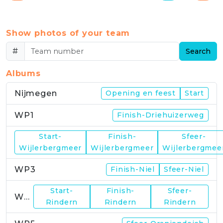
Show photos of your team
#
Search
Albums
Nijmegen
Opening en feest
Start
WP1
Finish-Driehuizerweg
Start-
Finish-
Sfeer-
WP2
Wijlerbergmeer
Wijlerbergmeer
Wijlerbergmee
WP3
Finish-Niel
Sfeer-Niel
Start-
Finish-
Sfeer-
WP4
Rindern
Rindern
Rindern