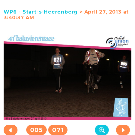
WP6 - Start-s-Heerenberg
> April 27, 2013 at
3:40:37 AM
005
071