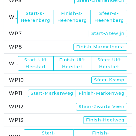
WP5
Sfeer-Oraniendeich
Start-s-
Finish-s-
Sfeer-s-
WP6
Heerenberg
Heerenberg
Heerenberg
WP7
Start-Azewijn
WP8
Finish-Marmelhorst
Start-Ulft
Finish-Ulft
Sfeer-Ulft
WP9
Herstart
Herstart
Herstart
WP10
Sfeer-Kramp
WP11
Start-Markenweg
Finish-Markenweg
WP12
Sfeer-Zwarte Veen
WP13
Finish-Heelweg
Start-
Finish-