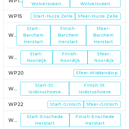
WP14
Wolversveen
Wolversveen
WP15
Start-Huize Zelle
Sfeer-Huize Zelle
Start-
Finish-
Sfeer-
WP17
Barchem
Barchem
Barchem
Herstart
Herstart
Herstart
Start-
Finish-
Sfeer-
WP19
Noordijk
Noordijk
Noordijk
WP20
Sfeer-Middendorp
Start-St.
Finish-St.
WP21
Isidorushoeve
Isidorushoeve
WP22
Start-Grolsch
Sfeer-Grolsch
Start-Enschede
Finish-Enschede
WP23
Herstart
Herstart