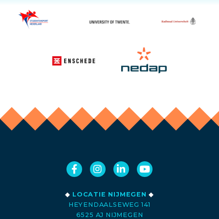
◆
LOCATIE NIJMEGEN
◆
HEYENDAALSEWEG 141
6525 AJ NIJMEGEN