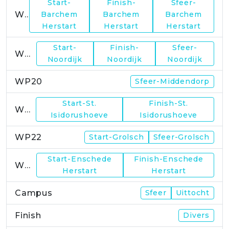
Start-
Finish-
Sfeer-
WP17
Barchem
Barchem
Barchem
Herstart
Herstart
Herstart
Start-
Finish-
Sfeer-
WP19
Noordijk
Noordijk
Noordijk
WP20
Sfeer-Middendorp
Start-St.
Finish-St.
WP21
Isidorushoeve
Isidorushoeve
WP22
Start-Grolsch
Sfeer-Grolsch
Start-Enschede
Finish-Enschede
WP23
Herstart
Herstart
Campus
Sfeer
Uittocht
Finish
Divers