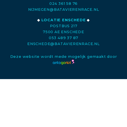
024 361 58 76
NIJMEGEN@BATAVIERENRACE.NL
◆
LOCATIE ENSCHEDE
◆
POSTBUS 217
7500 AE ENSCHEDE
053 489 37 87
ENSCHEDE@BATAVIERENRACE.NL
Deze website wordt mede mogelijk gemaakt door