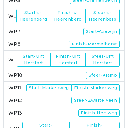
WP5
Sfeer-Oraniendeich
Start-s-
Finish-s-
Sfeer-s-
WP6
Heerenberg
Heerenberg
Heerenberg
WP7
Start-Azewijn
WP8
Finish-Marmelhorst
Start-Ulft
Finish-Ulft
Sfeer-Ulft
WP9
Herstart
Herstart
Herstart
WP10
Sfeer-Kramp
WP11
Start-Markenweg
Finish-Markenweg
WP12
Sfeer-Zwarte Veen
WP13
Finish-Heelweg
Start-
Finish-