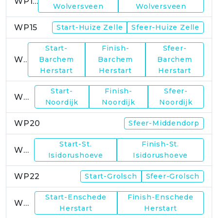
WP14
Wolversveen
Wolversveen
WP15
Start-Huize Zelle
Sfeer-Huize Zelle
Start-
Finish-
Sfeer-
WP17
Barchem
Barchem
Barchem
Herstart
Herstart
Herstart
Start-
Finish-
Sfeer-
WP19
Noordijk
Noordijk
Noordijk
WP20
Sfeer-Middendorp
Start-St.
Finish-St.
WP21
Isidorushoeve
Isidorushoeve
WP22
Start-Grolsch
Sfeer-Grolsch
Start-Enschede
Finish-Enschede
WP23
Herstart
Herstart