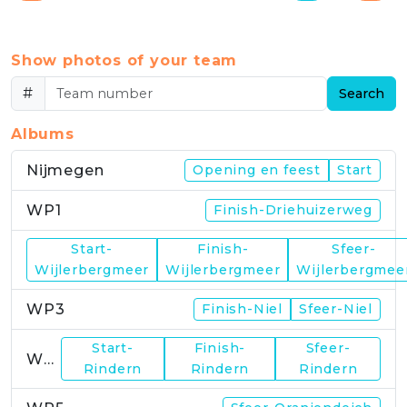
Show photos of your team
#
Search
Albums
Nijmegen
Opening en feest
Start
WP1
Finish-Driehuizerweg
Start-
Finish-
Sfeer-
WP2
Wijlerbergmeer
Wijlerbergmeer
Wijlerbergmee
WP3
Finish-Niel
Sfeer-Niel
Start-
Finish-
Sfeer-
WP4
Rindern
Rindern
Rindern