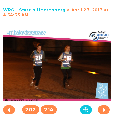
WP6 - Start-s-Heerenberg
> April 27, 2013 at
4:54:33 AM
202
214