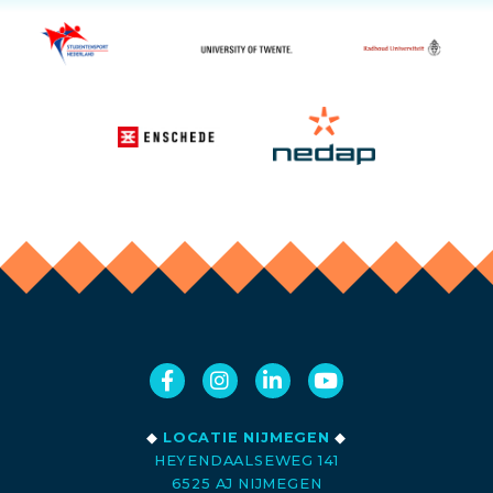
◆
LOCATIE NIJMEGEN
◆
HEYENDAALSEWEG 141
6525 AJ NIJMEGEN