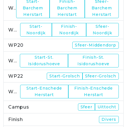
Start-
Finish-
Sfeer-
WP17
Barchem
Barchem
Barchem
Herstart
Herstart
Herstart
Start-
Finish-
Sfeer-
WP19
Noordijk
Noordijk
Noordijk
WP20
Sfeer-Middendorp
Start-St.
Finish-St.
WP21
Isidorushoeve
Isidorushoeve
WP22
Start-Grolsch
Sfeer-Grolsch
Start-Enschede
Finish-Enschede
WP23
Herstart
Herstart
Campus
Sfeer
Uittocht
Finish
Divers