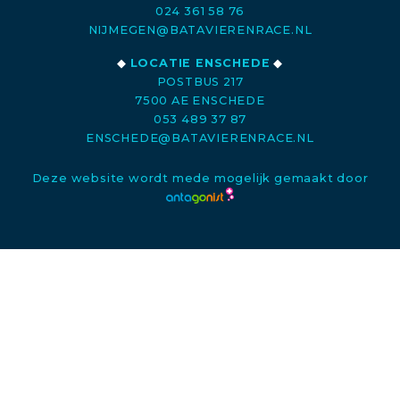
024 361 58 76
NIJMEGEN@BATAVIERENRACE.NL
◆
LOCATIE ENSCHEDE
◆
POSTBUS 217
7500 AE ENSCHEDE
053 489 37 87
ENSCHEDE@BATAVIERENRACE.NL
Deze website wordt mede mogelijk gemaakt door