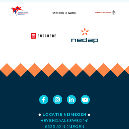
◆
LOCATIE NIJMEGEN
◆
HEYENDAALSEWEG 141
6525 AJ NIJMEGEN