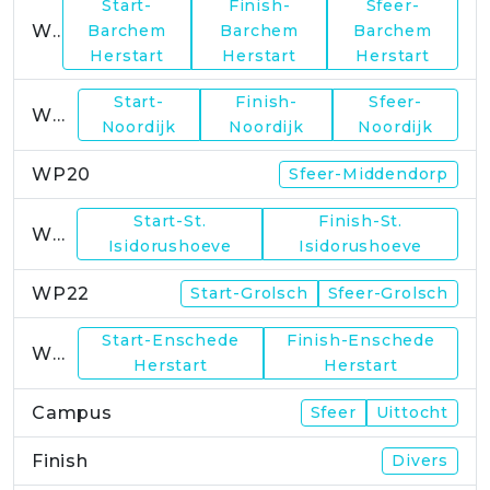
Start-
Finish-
Sfeer-
WP17
Barchem
Barchem
Barchem
Herstart
Herstart
Herstart
Start-
Finish-
Sfeer-
WP19
Noordijk
Noordijk
Noordijk
WP20
Sfeer-Middendorp
Start-St.
Finish-St.
WP21
Isidorushoeve
Isidorushoeve
WP22
Start-Grolsch
Sfeer-Grolsch
Start-Enschede
Finish-Enschede
WP23
Herstart
Herstart
Campus
Sfeer
Uittocht
Finish
Divers