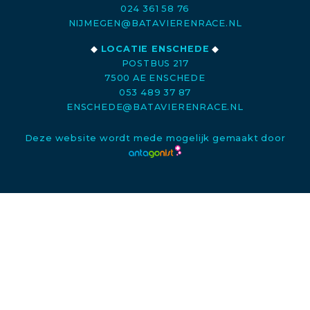
024 361 58 76
NIJMEGEN@BATAVIERENRACE.NL
◆
LOCATIE ENSCHEDE
◆
POSTBUS 217
7500 AE ENSCHEDE
053 489 37 87
ENSCHEDE@BATAVIERENRACE.NL
Deze website wordt mede mogelijk gemaakt door