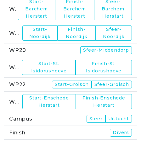
Start-
Finish-
Sfeer-
WP17
Barchem
Barchem
Barchem
Herstart
Herstart
Herstart
Start-
Finish-
Sfeer-
WP19
Noordijk
Noordijk
Noordijk
WP20
Sfeer-Middendorp
Start-St.
Finish-St.
WP21
Isidorushoeve
Isidorushoeve
WP22
Start-Grolsch
Sfeer-Grolsch
Start-Enschede
Finish-Enschede
WP23
Herstart
Herstart
Campus
Sfeer
Uittocht
Finish
Divers