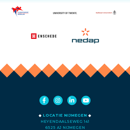
◆
LOCATIE NIJMEGEN
◆
HEYENDAALSEWEG 141
6525 AJ NIJMEGEN