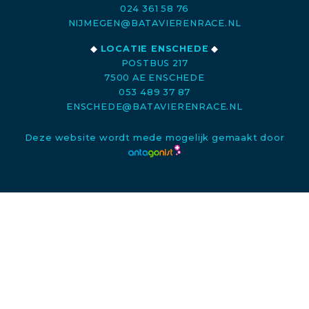
024 361 58 76
NIJMEGEN@BATAVIERENRACE.NL
◆
LOCATIE ENSCHEDE
◆
POSTBUS 217
7500 AE ENSCHEDE
053 489 37 87
ENSCHEDE@BATAVIERENRACE.NL
Deze website wordt mede mogelijk gemaakt door