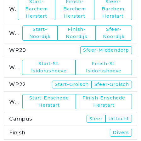
Start-
Finish-
Sfeer-
WP17
Barchem
Barchem
Barchem
Herstart
Herstart
Herstart
Start-
Finish-
Sfeer-
WP19
Noordijk
Noordijk
Noordijk
WP20
Sfeer-Middendorp
Start-St.
Finish-St.
WP21
Isidorushoeve
Isidorushoeve
WP22
Start-Grolsch
Sfeer-Grolsch
Start-Enschede
Finish-Enschede
WP23
Herstart
Herstart
Campus
Sfeer
Uittocht
Finish
Divers