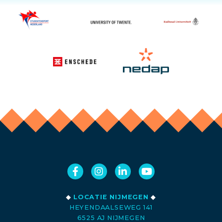
◆
LOCATIE NIJMEGEN
◆
HEYENDAALSEWEG 141
6525 AJ NIJMEGEN