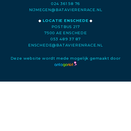
024 361 58 76
NIJMEGEN@BATAVIERENRACE.NL
◆
LOCATIE ENSCHEDE
◆
POSTBUS 217
7500 AE ENSCHEDE
053 489 37 87
ENSCHEDE@BATAVIERENRACE.NL
Deze website wordt mede mogelijk gemaakt door