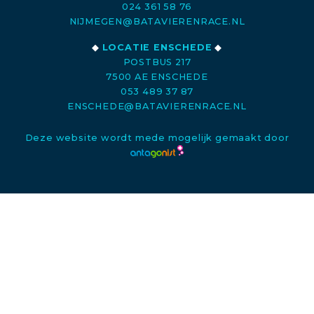
024 361 58 76
NIJMEGEN@BATAVIERENRACE.NL
◆
LOCATIE ENSCHEDE
◆
POSTBUS 217
7500 AE ENSCHEDE
053 489 37 87
ENSCHEDE@BATAVIERENRACE.NL
Deze website wordt mede mogelijk gemaakt door