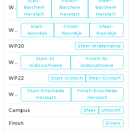
Start-
Finish-
Sfeer-
WP17
Barchem
Barchem
Barchem
Herstart
Herstart
Herstart
Start-
Finish-
Sfeer-
WP19
Noordijk
Noordijk
Noordijk
WP20
Sfeer-Middendorp
Start-St.
Finish-St.
WP21
Isidorushoeve
Isidorushoeve
WP22
Start-Grolsch
Sfeer-Grolsch
Start-Enschede
Finish-Enschede
WP23
Herstart
Herstart
Campus
Sfeer
Uittocht
Finish
Divers