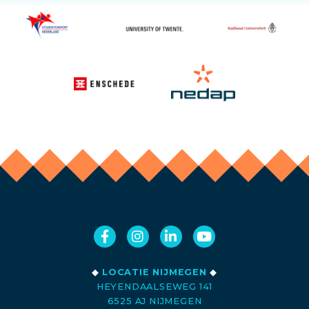
◆
LOCATIE NIJMEGEN
◆
HEYENDAALSEWEG 141
6525 AJ NIJMEGEN