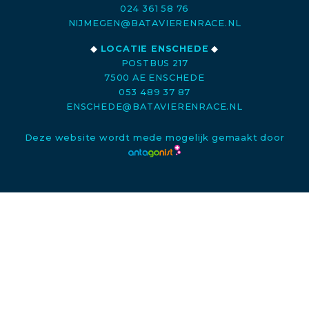
024 361 58 76
NIJMEGEN@BATAVIERENRACE.NL
◆
LOCATIE ENSCHEDE
◆
POSTBUS 217
7500 AE ENSCHEDE
053 489 37 87
ENSCHEDE@BATAVIERENRACE.NL
Deze website wordt mede mogelijk gemaakt door