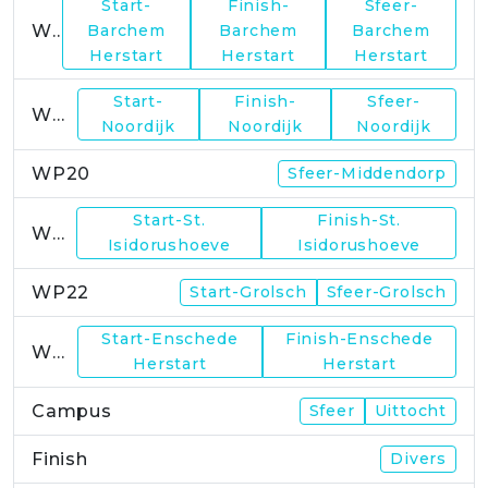
Start-
Finish-
Sfeer-
WP17
Barchem
Barchem
Barchem
Herstart
Herstart
Herstart
Start-
Finish-
Sfeer-
WP19
Noordijk
Noordijk
Noordijk
WP20
Sfeer-Middendorp
Start-St.
Finish-St.
WP21
Isidorushoeve
Isidorushoeve
WP22
Start-Grolsch
Sfeer-Grolsch
Start-Enschede
Finish-Enschede
WP23
Herstart
Herstart
Campus
Sfeer
Uittocht
Finish
Divers