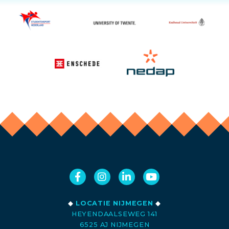
◆
LOCATIE NIJMEGEN
◆
HEYENDAALSEWEG 141
6525 AJ NIJMEGEN