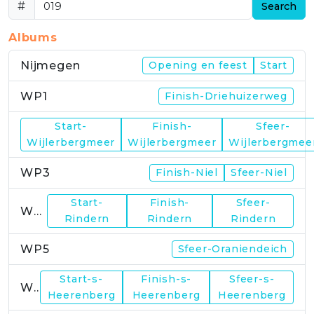
#
Search
Albums
Nijmegen
Opening en feest
Start
WP1
Finish-Driehuizerweg
Start-
Finish-
Sfeer-
WP2
Wijlerbergmeer
Wijlerbergmeer
Wijlerbergmee
WP3
Finish-Niel
Sfeer-Niel
Start-
Finish-
Sfeer-
WP4
Rindern
Rindern
Rindern
WP5
Sfeer-Oraniendeich
Start-s-
Finish-s-
Sfeer-s-
WP6
Heerenberg
Heerenberg
Heerenberg