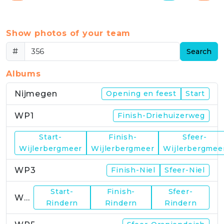
Show photos of your team
#
Search
Albums
Nijmegen
Opening en feest
Start
WP1
Finish-Driehuizerweg
Start-
Finish-
Sfeer-
WP2
Wijlerbergmeer
Wijlerbergmeer
Wijlerbergmee
WP3
Finish-Niel
Sfeer-Niel
Start-
Finish-
Sfeer-
WP4
Rindern
Rindern
Rindern