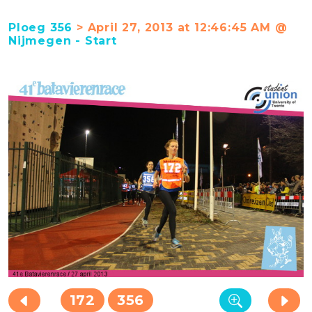
Ploeg 356
> April 27, 2013 at 12:46:45 AM @
Nijmegen - Start
172
356