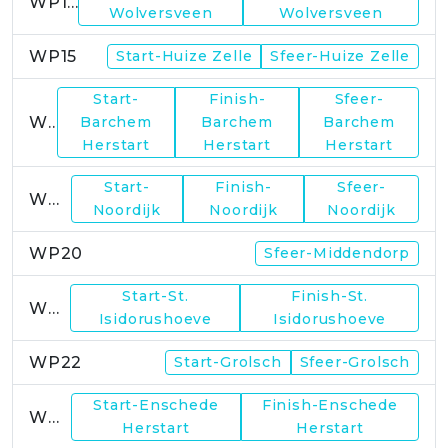
WP14
Wolversveen
Wolversveen
WP15
Start-Huize Zelle
Sfeer-Huize Zelle
Start-
Finish-
Sfeer-
WP17
Barchem
Barchem
Barchem
Herstart
Herstart
Herstart
Start-
Finish-
Sfeer-
WP19
Noordijk
Noordijk
Noordijk
WP20
Sfeer-Middendorp
Start-St.
Finish-St.
WP21
Isidorushoeve
Isidorushoeve
WP22
Start-Grolsch
Sfeer-Grolsch
Start-Enschede
Finish-Enschede
WP23
Herstart
Herstart