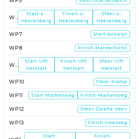
WP5
Sfeer-Oraniendeich
Start-s-
Finish-s-
Sfeer-s-
WP6
Heerenberg
Heerenberg
Heerenberg
WP7
Start-Azewijn
WP8
Finish-Marmelhorst
Start-Ulft
Finish-Ulft
Sfeer-Ulft
WP9
Herstart
Herstart
Herstart
WP10
Sfeer-Kramp
WP11
Start-Markenweg
Finish-Markenweg
WP12
Sfeer-Zwarte Veen
WP13
Finish-Heelweg
Start-
Finish-