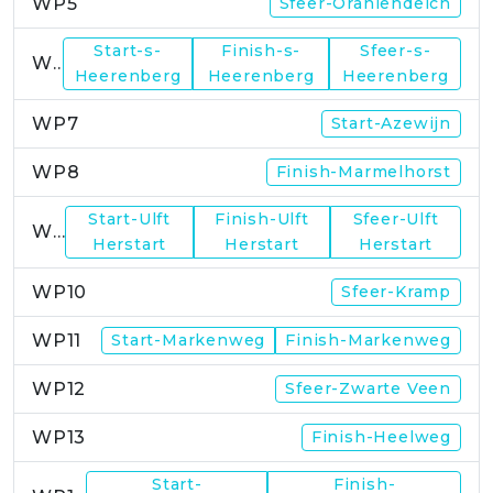
WP5
Sfeer-Oraniendeich
Start-s-
Finish-s-
Sfeer-s-
WP6
Heerenberg
Heerenberg
Heerenberg
WP7
Start-Azewijn
WP8
Finish-Marmelhorst
Start-Ulft
Finish-Ulft
Sfeer-Ulft
WP9
Herstart
Herstart
Herstart
WP10
Sfeer-Kramp
WP11
Start-Markenweg
Finish-Markenweg
WP12
Sfeer-Zwarte Veen
WP13
Finish-Heelweg
Start-
Finish-