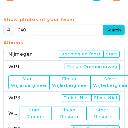
Show photos of your team
#
Search
Albums
Nijmegen
Opening en feest
Start
WP1
Finish-Driehuizerweg
Start-
Finish-
Sfeer-
WP2
Wijlerbergmeer
Wijlerbergmeer
Wijlerbergmee
WP3
Finish-Niel
Sfeer-Niel
Start-
Finish-
Sfeer-
WP4
Rindern
Rindern
Rindern