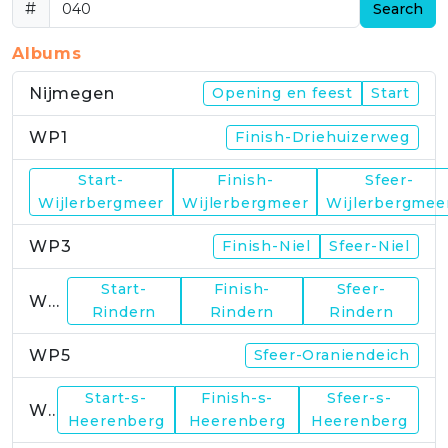
#
Search
Albums
Nijmegen
Opening en feest
Start
WP1
Finish-Driehuizerweg
Start-
Finish-
Sfeer-
WP2
Wijlerbergmeer
Wijlerbergmeer
Wijlerbergmee
WP3
Finish-Niel
Sfeer-Niel
Start-
Finish-
Sfeer-
WP4
Rindern
Rindern
Rindern
WP5
Sfeer-Oraniendeich
Start-s-
Finish-s-
Sfeer-s-
WP6
Heerenberg
Heerenberg
Heerenberg