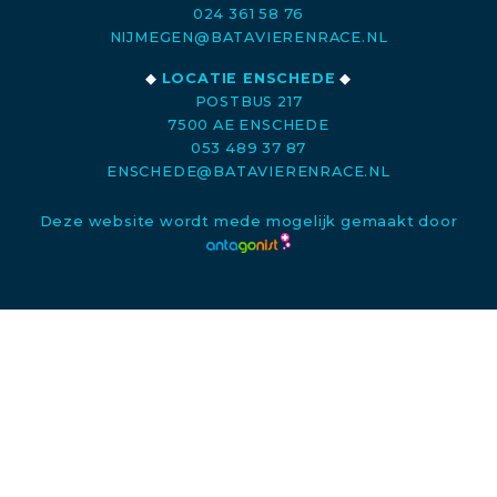
024 361 58 76
NIJMEGEN@BATAVIERENRACE.NL
◆
LOCATIE ENSCHEDE
◆
POSTBUS 217
7500 AE ENSCHEDE
053 489 37 87
ENSCHEDE@BATAVIERENRACE.NL
Deze website wordt mede mogelijk gemaakt door