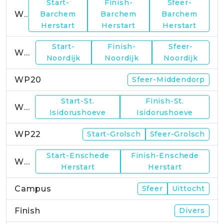
Start-
Finish-
Sfeer-
WP17
Barchem
Barchem
Barchem
Herstart
Herstart
Herstart
Start-
Finish-
Sfeer-
WP19
Noordijk
Noordijk
Noordijk
WP20
Sfeer-Middendorp
Start-St.
Finish-St.
WP21
Isidorushoeve
Isidorushoeve
WP22
Start-Grolsch
Sfeer-Grolsch
Start-Enschede
Finish-Enschede
WP23
Herstart
Herstart
Campus
Sfeer
Uittocht
Finish
Divers