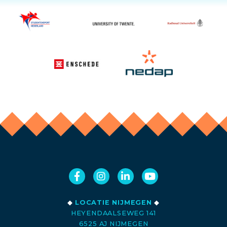
◆
LOCATIE NIJMEGEN
◆
HEYENDAALSEWEG 141
6525 AJ NIJMEGEN