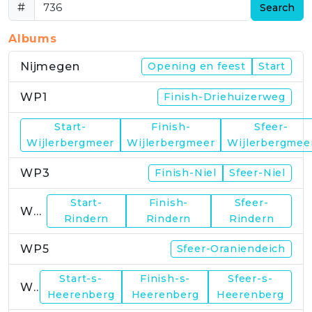
#
Search
Albums
Nijmegen
Opening en feest
Start
WP1
Finish-Driehuizerweg
Start-
Finish-
Sfeer-
WP2
Wijlerbergmeer
Wijlerbergmeer
Wijlerbergmee
WP3
Finish-Niel
Sfeer-Niel
Start-
Finish-
Sfeer-
WP4
Rindern
Rindern
Rindern
WP5
Sfeer-Oraniendeich
Start-s-
Finish-s-
Sfeer-s-
WP6
Heerenberg
Heerenberg
Heerenberg