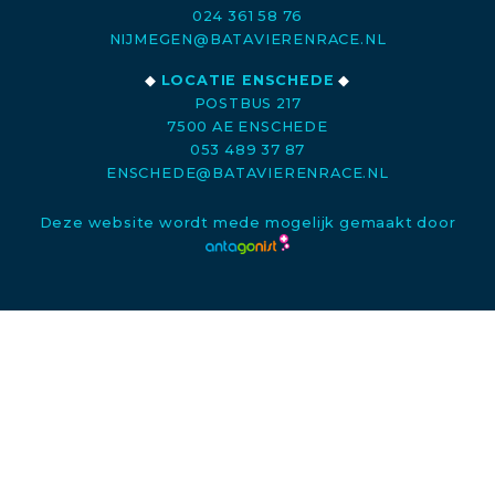
024 361 58 76
NIJMEGEN@BATAVIERENRACE.NL
◆
LOCATIE ENSCHEDE
◆
POSTBUS 217
7500 AE ENSCHEDE
053 489 37 87
ENSCHEDE@BATAVIERENRACE.NL
Deze website wordt mede mogelijk gemaakt door