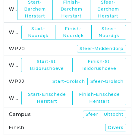
Start-
Finish-
Sfeer-
WP17
Barchem
Barchem
Barchem
Herstart
Herstart
Herstart
Start-
Finish-
Sfeer-
WP19
Noordijk
Noordijk
Noordijk
WP20
Sfeer-Middendorp
Start-St.
Finish-St.
WP21
Isidorushoeve
Isidorushoeve
WP22
Start-Grolsch
Sfeer-Grolsch
Start-Enschede
Finish-Enschede
WP23
Herstart
Herstart
Campus
Sfeer
Uittocht
Finish
Divers