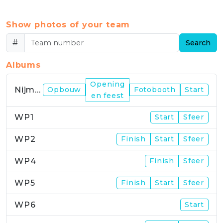
Show photos of your team
#
Search
Albums
Opening
Nijmegen
Opbouw
Fotobooth
Start
en feest
WP1
Start
Sfeer
WP2
Finish
Start
Sfeer
WP4
Finish
Sfeer
WP5
Finish
Start
Sfeer
WP6
Start