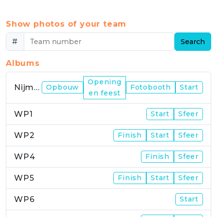
Show photos of your team
#
Search
Albums
Opening
Nijmegen
Opbouw
Fotobooth
Start
en feest
WP1
Start
Sfeer
WP2
Finish
Start
Sfeer
WP4
Finish
Sfeer
WP5
Finish
Start
Sfeer
WP6
Start