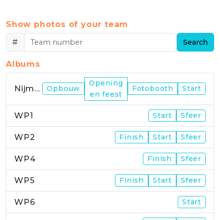
Show photos of your team
#
Search
Albums
Opening
Nijmegen
Opbouw
Fotobooth
Start
en feest
WP1
Start
Sfeer
WP2
Finish
Start
Sfeer
WP4
Finish
Sfeer
WP5
Finish
Start
Sfeer
WP6
Start