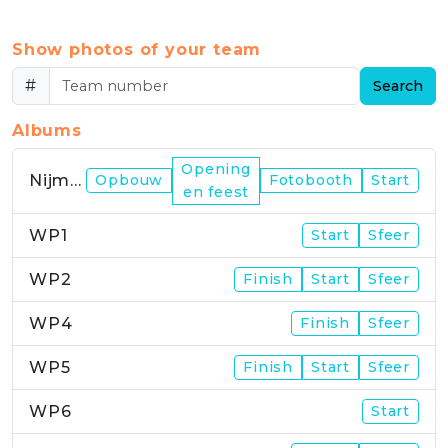
Show photos of your team
#
Search
Albums
Opening
Nijmegen
Opbouw
Fotobooth
Start
en feest
WP1
Start
Sfeer
WP2
Finish
Start
Sfeer
WP4
Finish
Sfeer
WP5
Finish
Start
Sfeer
WP6
Start