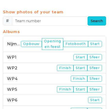
Show photos of your team
#
Search
Albums
Opening
Nijmegen
Opbouw
Fotobooth
Start
en feest
WP1
Start
Sfeer
WP2
Finish
Start
Sfeer
WP4
Finish
Sfeer
WP5
Finish
Start
Sfeer
WP6
Start