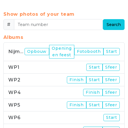
Show photos of your team
#
Search
Albums
Opening
Nijmegen
Opbouw
Fotobooth
Start
en feest
WP1
Start
Sfeer
WP2
Finish
Start
Sfeer
WP4
Finish
Sfeer
WP5
Finish
Start
Sfeer
WP6
Start