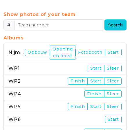
Show photos of your team
#
Search
Albums
Opening
Nijmegen
Opbouw
Fotobooth
Start
en feest
WP1
Start
Sfeer
WP2
Finish
Start
Sfeer
WP4
Finish
Sfeer
WP5
Finish
Start
Sfeer
WP6
Start