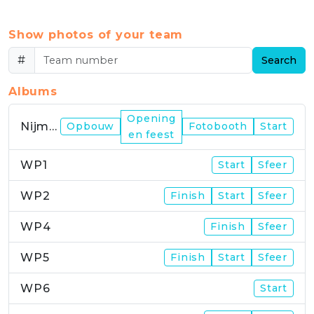
Show photos of your team
#
Search
Albums
Opening
Nijmegen
Opbouw
Fotobooth
Start
en feest
WP1
Start
Sfeer
WP2
Finish
Start
Sfeer
WP4
Finish
Sfeer
WP5
Finish
Start
Sfeer
WP6
Start