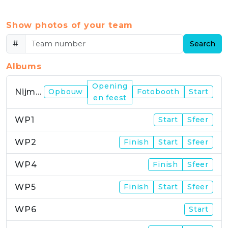
Show photos of your team
#
Search
Albums
Opening
Nijmegen
Opbouw
Fotobooth
Start
en feest
WP1
Start
Sfeer
WP2
Finish
Start
Sfeer
WP4
Finish
Sfeer
WP5
Finish
Start
Sfeer
WP6
Start