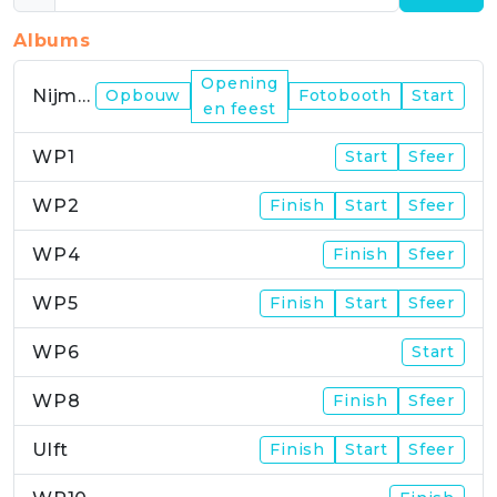
Albums
Opening
Nijmegen
Opbouw
Fotobooth
Start
en feest
WP1
Start
Sfeer
WP2
Finish
Start
Sfeer
WP4
Finish
Sfeer
WP5
Finish
Start
Sfeer
WP6
Start
WP8
Finish
Sfeer
Ulft
Finish
Start
Sfeer