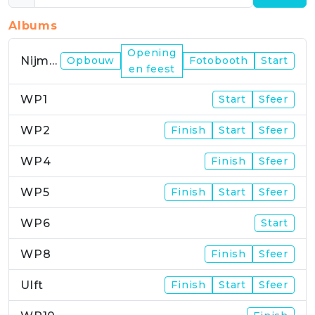
Albums
Opening
Nijmegen
Opbouw
Fotobooth
Start
en feest
WP1
Start
Sfeer
WP2
Finish
Start
Sfeer
WP4
Finish
Sfeer
WP5
Finish
Start
Sfeer
WP6
Start
WP8
Finish
Sfeer
Ulft
Finish
Start
Sfeer