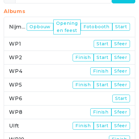
Albums
Opening
Nijmegen
Opbouw
Fotobooth
Start
en feest
WP1
Start
Sfeer
WP2
Finish
Start
Sfeer
WP4
Finish
Sfeer
WP5
Finish
Start
Sfeer
WP6
Start
WP8
Finish
Sfeer
Ulft
Finish
Start
Sfeer