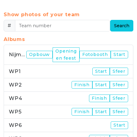
Show photos of your team
#
Search
Albums
Opening
Nijmegen
Opbouw
Fotobooth
Start
en feest
WP1
Start
Sfeer
WP2
Finish
Start
Sfeer
WP4
Finish
Sfeer
WP5
Finish
Start
Sfeer
WP6
Start