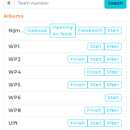
#
Search
Albums
Opening
Nijmegen
Opbouw
Fotobooth
Start
en feest
WP1
Start
Sfeer
WP2
Finish
Start
Sfeer
WP4
Finish
Sfeer
WP5
Finish
Start
Sfeer
WP6
Start
WP8
Finish
Sfeer
Ulft
Finish
Start
Sfeer