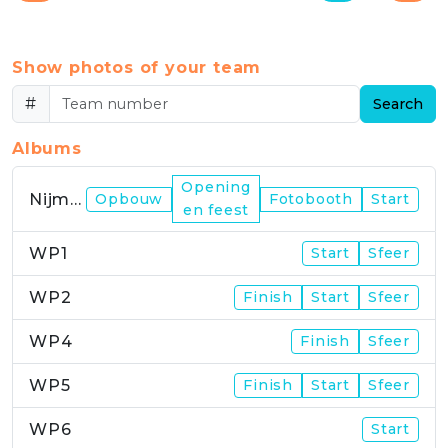
Show photos of your team
#
Search
Albums
Opening
Nijmegen
Opbouw
Fotobooth
Start
en feest
WP1
Start
Sfeer
WP2
Finish
Start
Sfeer
WP4
Finish
Sfeer
WP5
Finish
Start
Sfeer
WP6
Start