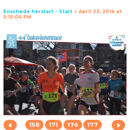
Enschede herstart - Start
> April 23, 2016 at
5:10:04 PM
158
171
176
177