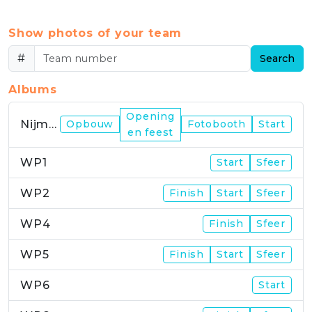
Show photos of your team
#
Search
Albums
Opening
Nijmegen
Opbouw
Fotobooth
Start
en feest
WP1
Start
Sfeer
WP2
Finish
Start
Sfeer
WP4
Finish
Sfeer
WP5
Finish
Start
Sfeer
WP6
Start