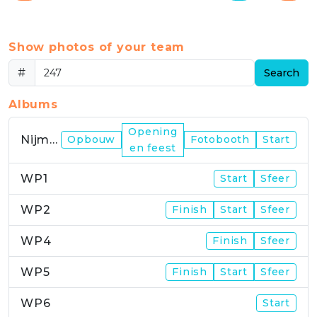
Show photos of your team
#
Search
Albums
Opening
Nijmegen
Opbouw
Fotobooth
Start
en feest
WP1
Start
Sfeer
WP2
Finish
Start
Sfeer
WP4
Finish
Sfeer
WP5
Finish
Start
Sfeer
WP6
Start