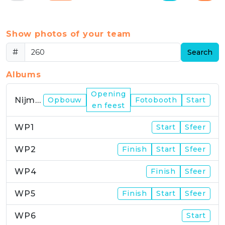
Show photos of your team
#
Search
Albums
Opening
Nijmegen
Opbouw
Fotobooth
Start
en feest
WP1
Start
Sfeer
WP2
Finish
Start
Sfeer
WP4
Finish
Sfeer
WP5
Finish
Start
Sfeer
WP6
Start