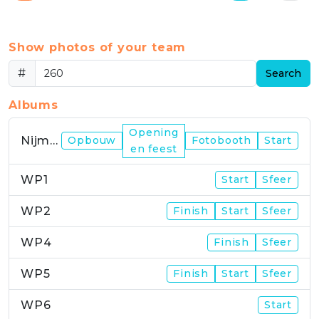
Show photos of your team
#
Search
Albums
Opening
Nijmegen
Opbouw
Fotobooth
Start
en feest
WP1
Start
Sfeer
WP2
Finish
Start
Sfeer
WP4
Finish
Sfeer
WP5
Finish
Start
Sfeer
WP6
Start